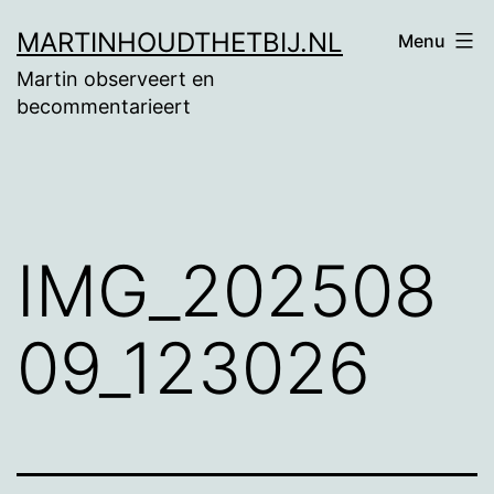
Ga
MARTINHOUDTHETBIJ.NL
Menu
naar
Martin observeert en
de
becommentarieert
inhoud
IMG_202508
09_123026