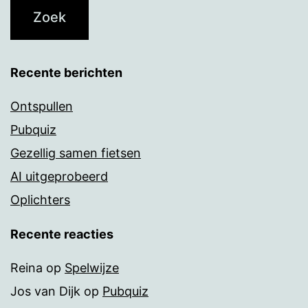
Recente berichten
Ontspullen
Pubquiz
Gezellig samen fietsen
AI uitgeprobeerd
Oplichters
Recente reacties
Reina
op
Spelwijze
Jos van Dijk
op
Pubquiz