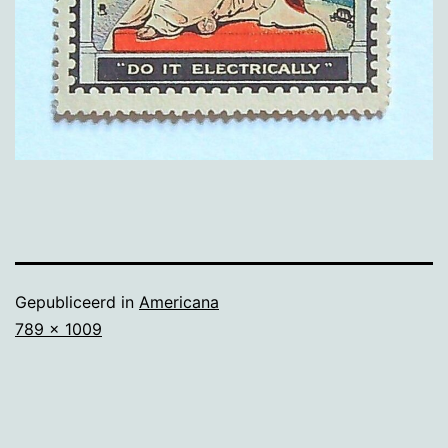
Gepubliceerd in
Americana
Volledige
789 × 1009
grootte