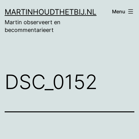
Ga
MARTINHOUDTHETBIJ.NL
Menu
naar
Martin observeert en
de
becommentarieert
inhoud
DSC_0152