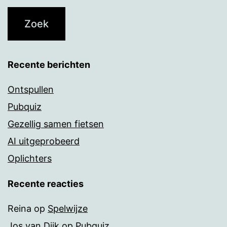
Recente berichten
Ontspullen
Pubquiz
Gezellig samen fietsen
AI uitgeprobeerd
Oplichters
Recente reacties
Reina
op
Spelwijze
Jos van Dijk
op
Pubquiz