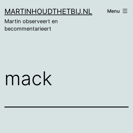
Ga
MARTINHOUDTHETBIJ.NL
Menu
naar
Martin observeert en
de
becommentarieert
inhoud
mack