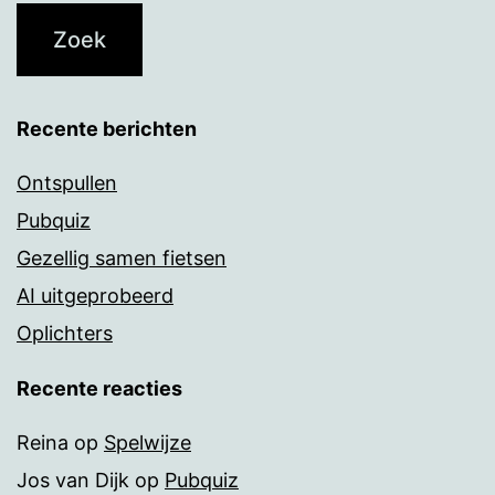
Recente berichten
Ontspullen
Pubquiz
Gezellig samen fietsen
AI uitgeprobeerd
Oplichters
Recente reacties
Reina
op
Spelwijze
Jos van Dijk
op
Pubquiz