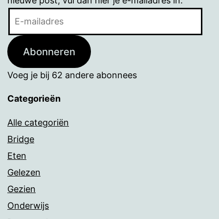
nieuwe post, vul dan hier je e-mailadres in.
E-
mailadres
Abonneren
Voeg je bij 62 andere abonnees
Categorieën
Alle categoriën
Bridge
Eten
Gelezen
Gezien
Onderwijs