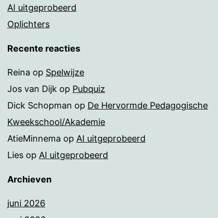
AI uitgeprobeerd
Oplichters
Recente reacties
Reina
op
Spelwijze
Jos van Dijk
op
Pubquiz
Dick Schopman
op
De Hervormde Pedagogische
Kweekschool/Akademie
AtieMinnema
op
AI uitgeprobeerd
Lies
op
AI uitgeprobeerd
Archieven
juni 2026