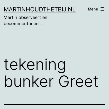
Ga
MARTINHOUDTHETBIJ.NL
Menu
naar
Martin observeert en
de
becommentarieert
inhoud
tekening
bunker Greet