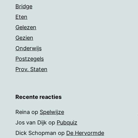
Bridge
Eten
Gelezen
Gezien
Onderwijs
Postzegels
Prov. Staten
Recente reacties
Reina
op
Spelwijze
Jos van Dijk
op
Pubquiz
Dick Schopman
op
De Hervormde