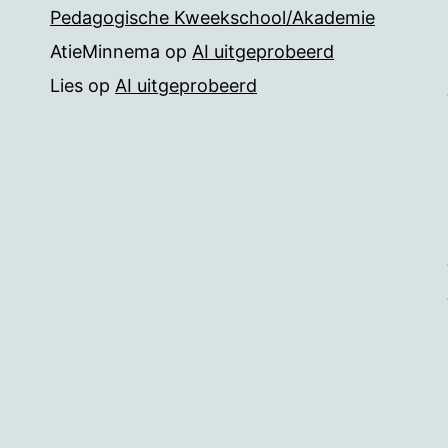
Pedagogische Kweekschool/Akademie
AtieMinnema
op
AI uitgeprobeerd
Lies
op
AI uitgeprobeerd