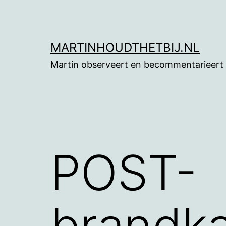
Ga
naar
de
MARTINHOUDTHETBIJ.NL
inhoud
Martin observeert en becommentarieert
POST-
brandk