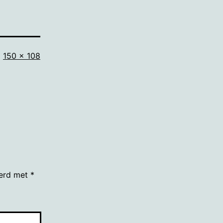
Volledige
150 × 108
grootte
eerd met
*