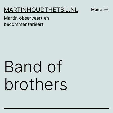
Ga
MARTINHOUDTHETBIJ.NL
Menu
naar
Martin observeert en
de
becommentarieert
inhoud
Band of
brothers