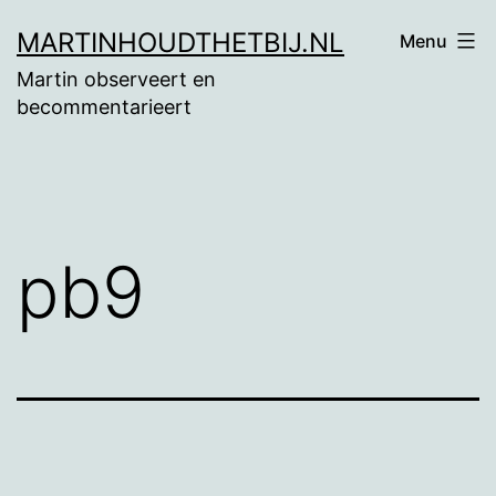
Ga
MARTINHOUDTHETBIJ.NL
Menu
naar
Martin observeert en
de
becommentarieert
inhoud
pb9