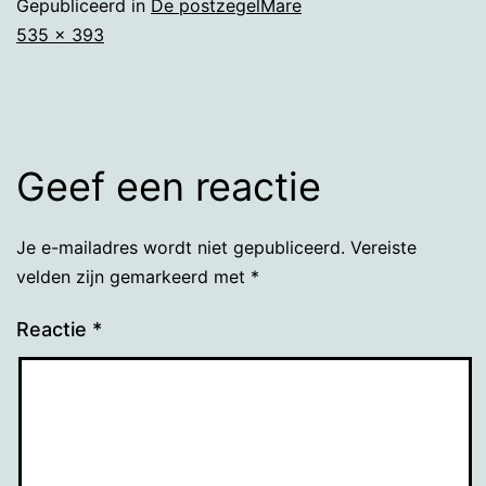
Gepubliceerd in
De postzegelMare
Volledige
535 × 393
grootte
Geef een reactie
Je e-mailadres wordt niet gepubliceerd.
Vereiste
velden zijn gemarkeerd met
*
Reactie
*