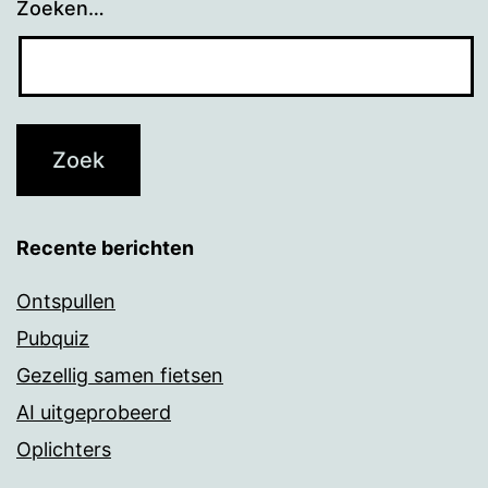
Zoeken…
Recente berichten
Ontspullen
Pubquiz
Gezellig samen fietsen
AI uitgeprobeerd
Oplichters