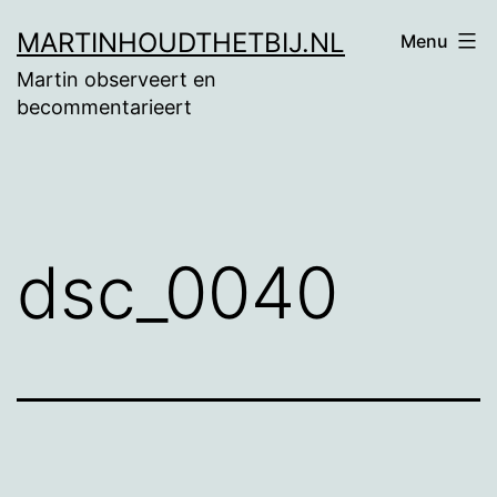
Ga
MARTINHOUDTHETBIJ.NL
Menu
naar
Martin observeert en
de
becommentarieert
inhoud
dsc_0040