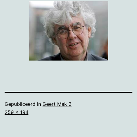
Gepubliceerd in
Geert Mak 2
Volledige
259 × 194
grootte