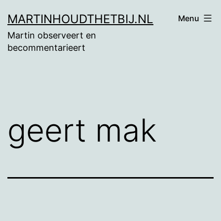
Ga
MARTINHOUDTHETBIJ.NL
Menu
naar
Martin observeert en
de
becommentarieert
inhoud
geert mak