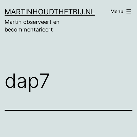
Ga
MARTINHOUDTHETBIJ.NL
Menu
naar
Martin observeert en
de
becommentarieert
inhoud
dap7