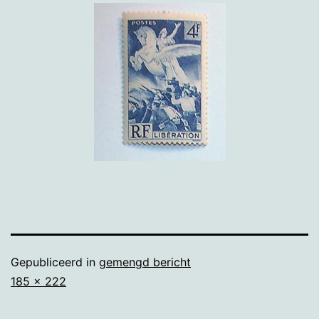
Gepubliceerd in
gemengd bericht
Volledige
185 × 222
grootte