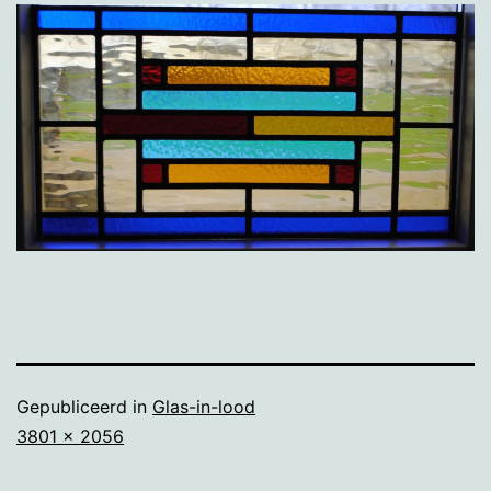
Gepubliceerd in
Glas-in-lood
Volledige
3801 × 2056
grootte