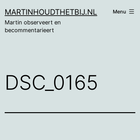
Ga
MARTINHOUDTHETBIJ.NL
Menu
naar
Martin observeert en
de
becommentarieert
inhoud
DSC_0165