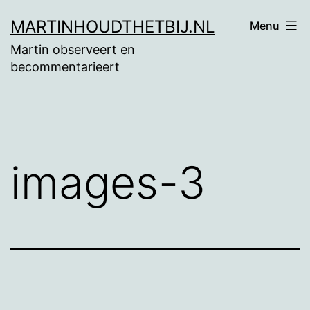
Ga
MARTINHOUDTHETBIJ.NL
Menu
naar
Martin observeert en
de
becommentarieert
inhoud
images-3