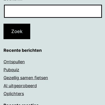
Recente berichten
Ontspullen
Pubquiz
Gezellig samen fietsen
AI uitgeprobeerd
Oplichters