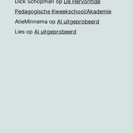
Dick Schopman
op
De Hervormde
Pedagogische Kweekschool/Akademie
AtieMinnema
op
AI uitgeprobeerd
Lies
op
AI uitgeprobeerd