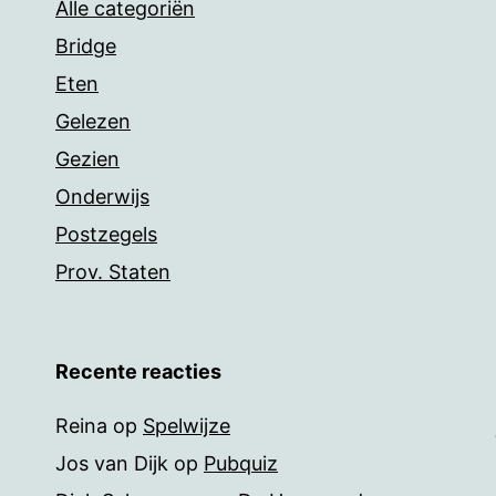
Alle categoriën
Bridge
Eten
Gelezen
Gezien
Onderwijs
Postzegels
Prov. Staten
Recente reacties
Reina
op
Spelwijze
Jos van Dijk
op
Pubquiz