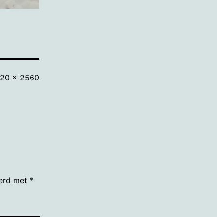
lledige
920 × 2560
ootte
eerd met
*