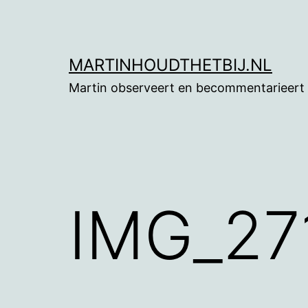
Ga
naar
de
MARTINHOUDTHETBIJ.NL
inhoud
Martin observeert en becommentarieert
IMG_27