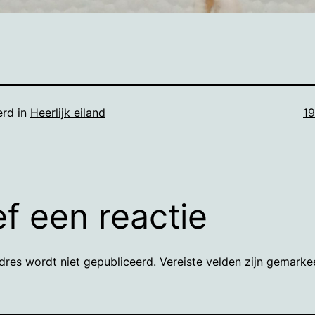
Vo
erd in
Heerlijk eiland
1
gr
f een reactie
dres wordt niet gepubliceerd.
Vereiste velden zijn gemark