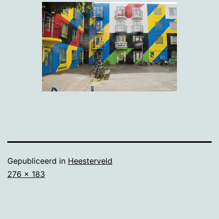
Gepubliceerd in
Heesterveld
Volledige
276 × 183
grootte