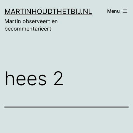
Ga
MARTINHOUDTHETBIJ.NL
Menu
naar
Martin observeert en
de
becommentarieert
inhoud
hees 2