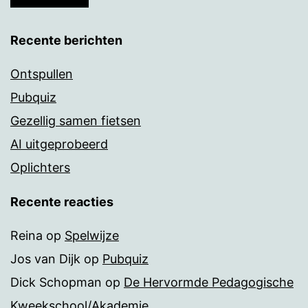
Recente berichten
Ontspullen
Pubquiz
Gezellig samen fietsen
AI uitgeprobeerd
Oplichters
Recente reacties
Reina
op
Spelwijze
Jos van Dijk
op
Pubquiz
Dick Schopman
op
De Hervormde Pedagogische
Kweekschool/Akademie