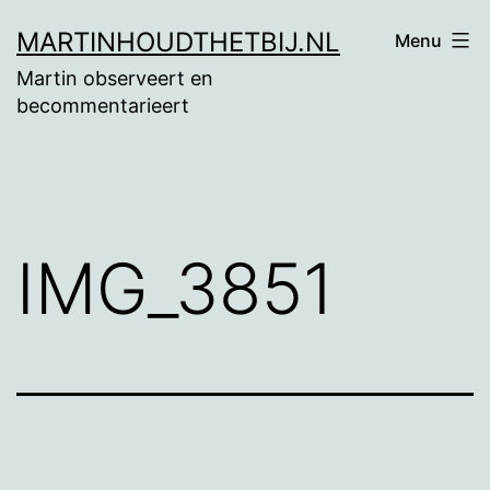
Ga
MARTINHOUDTHETBIJ.NL
Menu
naar
Martin observeert en
de
becommentarieert
inhoud
IMG_3851