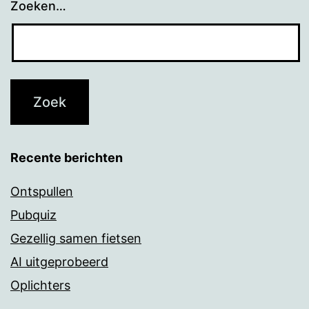
Zoeken…
Recente berichten
Ontspullen
Pubquiz
Gezellig samen fietsen
AI uitgeprobeerd
Oplichters