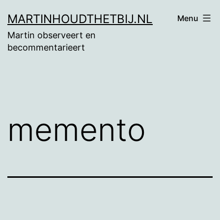
Ga
MARTINHOUDTHETBIJ.NL
Menu
naar
Martin observeert en
de
becommentarieert
inhoud
memento