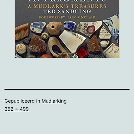
Gepubliceerd in
Mudlarking
Volledige
352 × 499
grootte