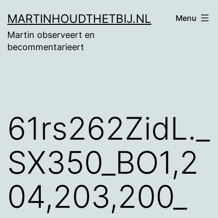
Ga
MARTINHOUDTHETBIJ.NL
Menu
naar
Martin observeert en
de
becommentarieert
inhoud
61rs262ZidL._
SX350_BO1,2
04,203,200_