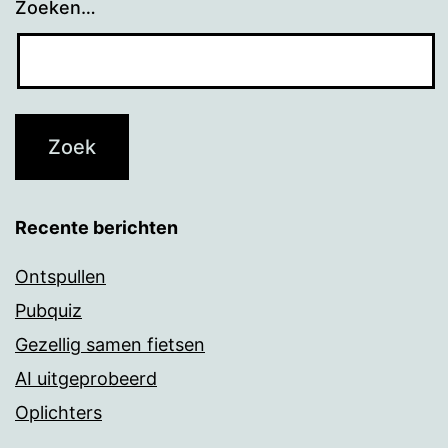
Zoeken…
Recente berichten
Ontspullen
Pubquiz
Gezellig samen fietsen
AI uitgeprobeerd
Oplichters