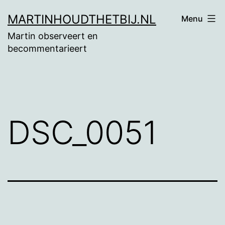
Ga
MARTINHOUDTHETBIJ.NL
Menu
naar
Martin observeert en
de
becommentarieert
inhoud
DSC_0051