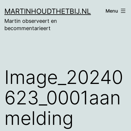
Ga
MARTINHOUDTHETBIJ.NL
Menu
naar
Martin observeert en
de
becommentarieert
inhoud
Image_20240
623_0001aan
melding