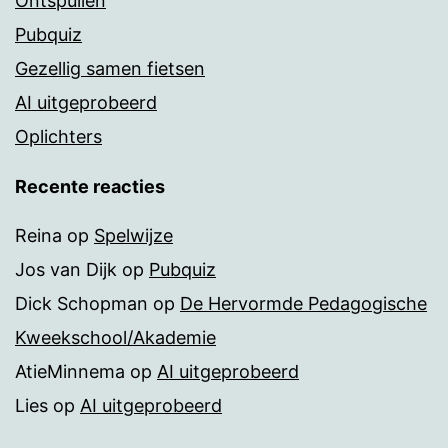
Ontspullen
Pubquiz
Gezellig samen fietsen
AI uitgeprobeerd
Oplichters
Recente reacties
Reina
op
Spelwijze
Jos van Dijk
op
Pubquiz
Dick Schopman
op
De Hervormde Pedagogische
Kweekschool/Akademie
AtieMinnema
op
AI uitgeprobeerd
Lies
op
AI uitgeprobeerd