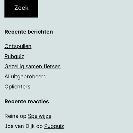
Recente berichten
Ontspullen
Pubquiz
Gezellig samen fietsen
AI uitgeprobeerd
Oplichters
Recente reacties
Reina
op
Spelwijze
Jos van Dijk
op
Pubquiz