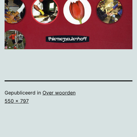
Gepubliceerd in
Over woorden
Volledige
550 × 797
grootte