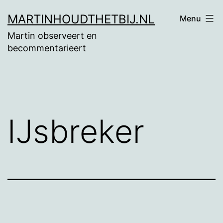
Ga
MARTINHOUDTHETBIJ.NL
Menu
naar
Martin observeert en
de
becommentarieert
inhoud
IJsbreker