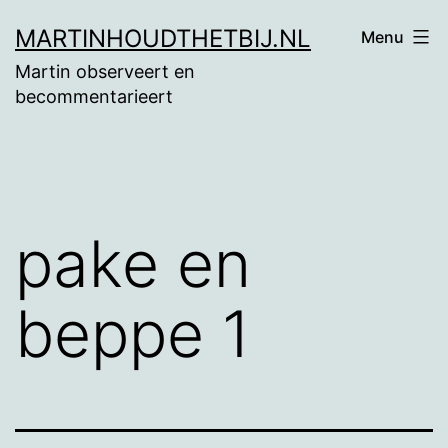
Ga
MARTINHOUDTHETBIJ.NL
Menu
naar
Martin observeert en
de
becommentarieert
inhoud
pake en
beppe 1