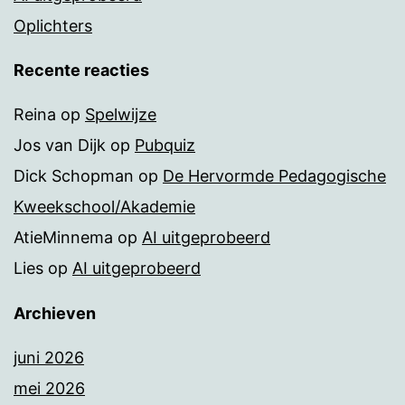
Oplichters
Recente reacties
Reina
op
Spelwijze
Jos van Dijk
op
Pubquiz
Dick Schopman
op
De Hervormde Pedagogische
Kweekschool/Akademie
AtieMinnema
op
AI uitgeprobeerd
Lies
op
AI uitgeprobeerd
Archieven
juni 2026
mei 2026