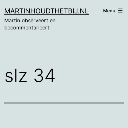
Ga
MARTINHOUDTHETBIJ.NL
Menu
naar
Martin observeert en
de
becommentarieert
inhoud
slz 34