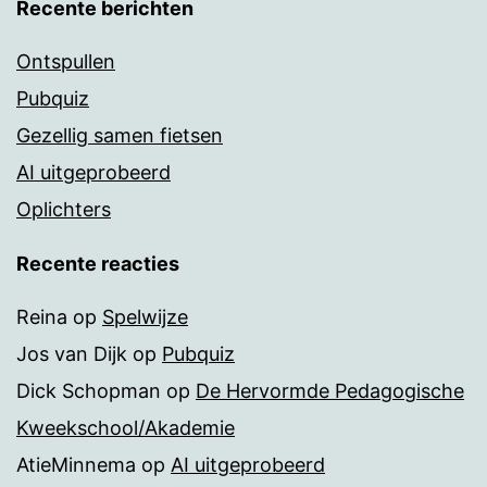
Recente berichten
Ontspullen
Pubquiz
Gezellig samen fietsen
AI uitgeprobeerd
Oplichters
Recente reacties
Reina
op
Spelwijze
Jos van Dijk
op
Pubquiz
Dick Schopman
op
De Hervormde Pedagogische
Kweekschool/Akademie
AtieMinnema
op
AI uitgeprobeerd