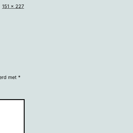
Volledige
151 × 227
grootte
eerd met
*