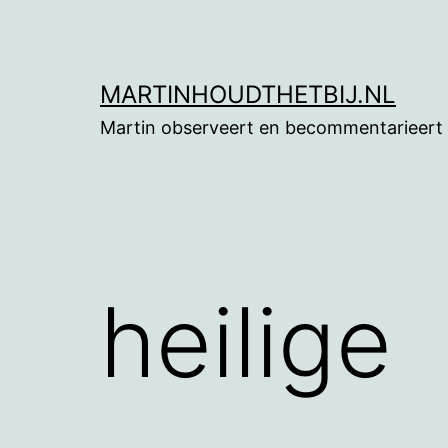
Ga
naar
de
MARTINHOUDTHETBIJ.NL
inhoud
Martin observeert en becommentarieert
heilige