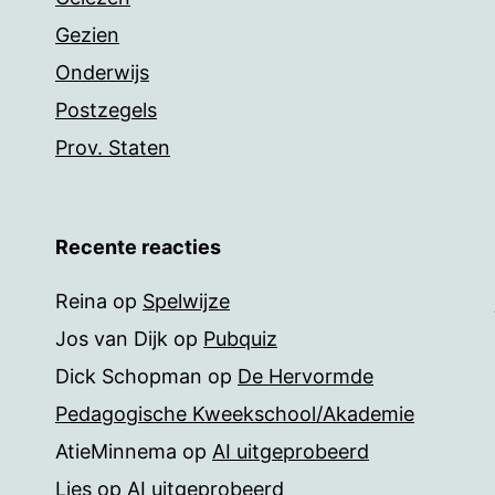
Gezien
Onderwijs
Postzegels
Prov. Staten
Recente reacties
Reina
op
Spelwijze
Jos van Dijk
op
Pubquiz
Dick Schopman
op
De Hervormde
Pedagogische Kweekschool/Akademie
AtieMinnema
op
AI uitgeprobeerd
Lies
op
AI uitgeprobeerd