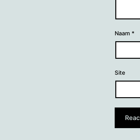
Naam
*
Site