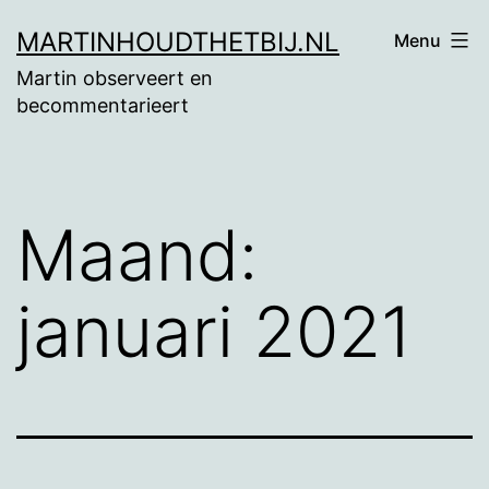
Ga
MARTINHOUDTHETBIJ.NL
Menu
naar
Martin observeert en
de
becommentarieert
inhoud
Maand:
januari 2021