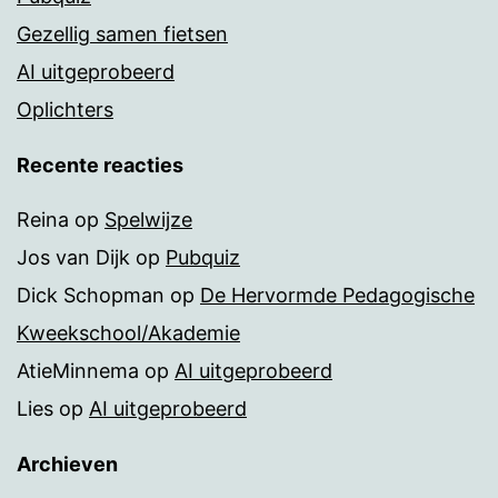
Gezellig samen fietsen
AI uitgeprobeerd
Oplichters
Recente reacties
Reina
op
Spelwijze
Jos van Dijk
op
Pubquiz
Dick Schopman
op
De Hervormde Pedagogische
Kweekschool/Akademie
AtieMinnema
op
AI uitgeprobeerd
Lies
op
AI uitgeprobeerd
Archieven