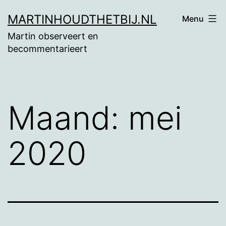
Ga
MARTINHOUDTHETBIJ.NL
Menu
naar
Martin observeert en
de
becommentarieert
inhoud
Maand:
mei
2020