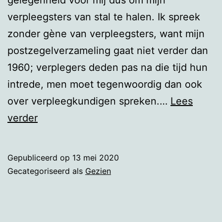
verpleegsters van stal te halen. Ik spreek
zonder gène van verpleegsters, want mijn
postzegelverzameling gaat niet verder dan
1960; verplegers deden pas na die tijd hun
intrede, men moet tegenwoordig dan ook
over verpleegkundigen spreken.…
Lees
Dag
verder
van
de
Gepubliceerd op
13 mei 2020
verpleging
Gecategoriseerd als
Gezien