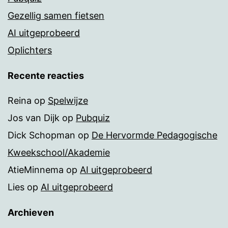
Gezellig samen fietsen
AI uitgeprobeerd
Oplichters
Recente reacties
Reina
op
Spelwijze
Jos van Dijk
op
Pubquiz
Dick Schopman
op
De Hervormde Pedagogische
Kweekschool/Akademie
AtieMinnema
op
AI uitgeprobeerd
Lies
op
AI uitgeprobeerd
Archieven