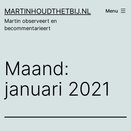
Ga
MARTINHOUDTHETBIJ.NL
Menu
naar
Martin observeert en
de
becommentarieert
inhoud
Maand:
januari 2021