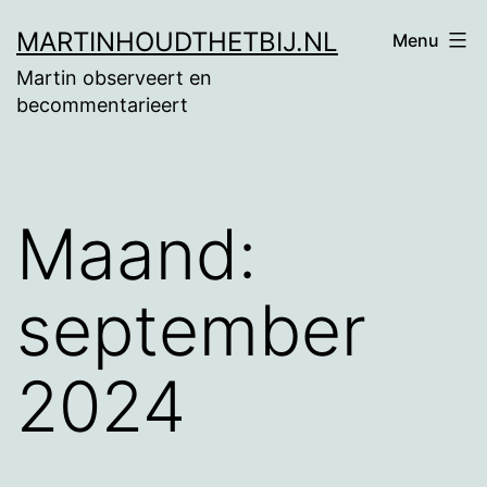
Ga
MARTINHOUDTHETBIJ.NL
Menu
naar
Martin observeert en
de
becommentarieert
inhoud
Maand:
september
2024