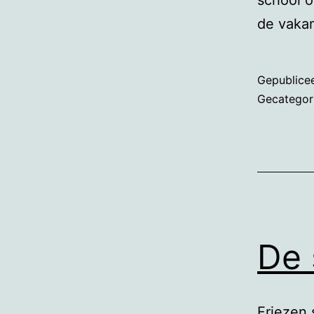
school o
de vakan
Gepublice
Gecategor
De 
Friezen 