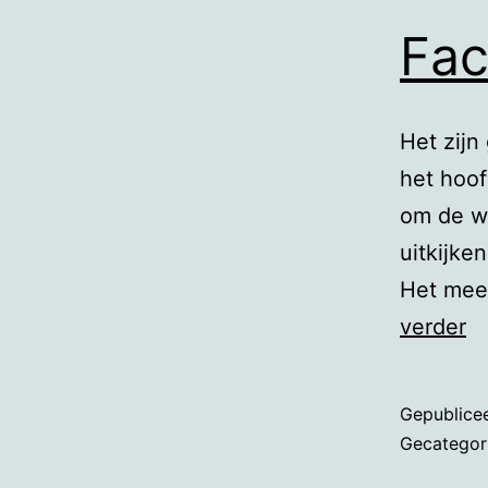
Fac
Het zijn
het hoof
om de we
uitkijke
Het mees
Fa
verder
Gepublice
Gecategor