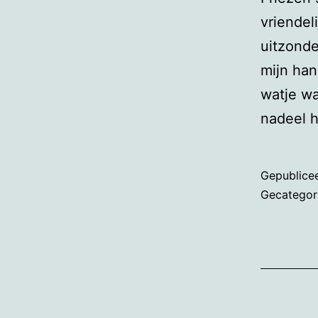
vriendel
uitzonde
mijn han
watje wa
nadeel 
Gepublice
Gecategor