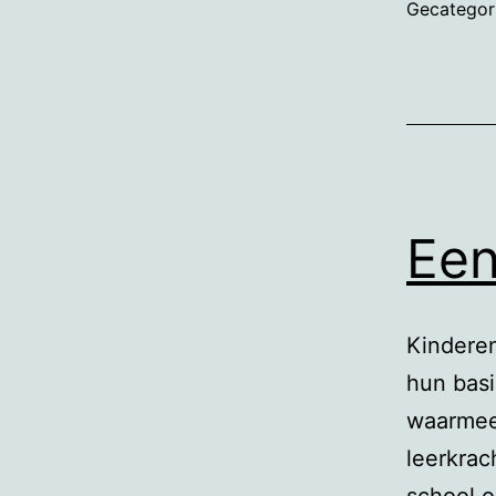
Gecategor
Een
Kinderen
hun basi
waarmee 
leerkrac