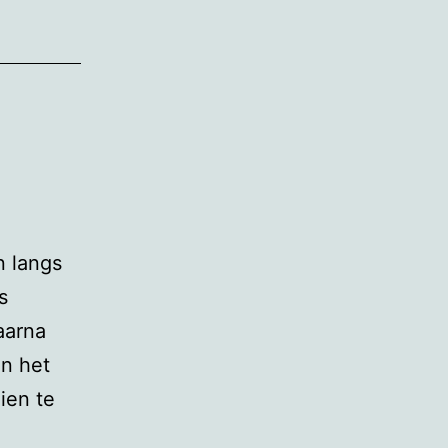
 langs
s
aarna
in het
ien te
g