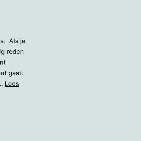
s. Als je
ig reden
nt
ut gaat.
g…
Lees