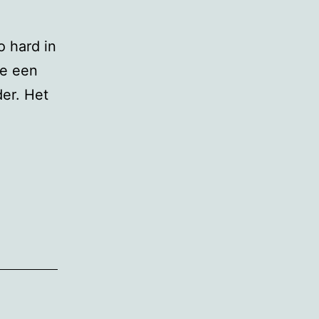
o hard in
je een
er. Het