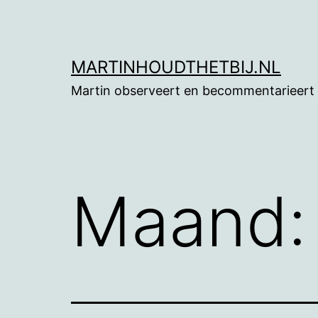
Ga
naar
de
MARTINHOUDTHETBIJ.NL
inhoud
Martin observeert en becommentarieert
Maand