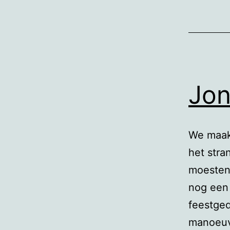
Jon
We maak
het stra
moesten 
nog een 
feestged
manoeuv