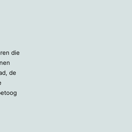
ren die
nnen
ad, de
e
betoog
se