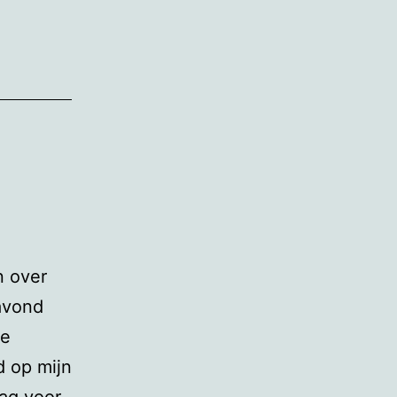
n over
avond
de
d op mijn