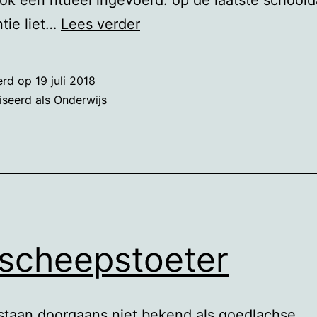
ok een ritueel ingevoerd: op de laatste school
Een
tie liet…
Lees verder
ander
soort
erd op
19 juli 2018
toeter
iseerd als
Onderwijs
scheepstoeter
staan doorgaans niet bekend als goedlachse