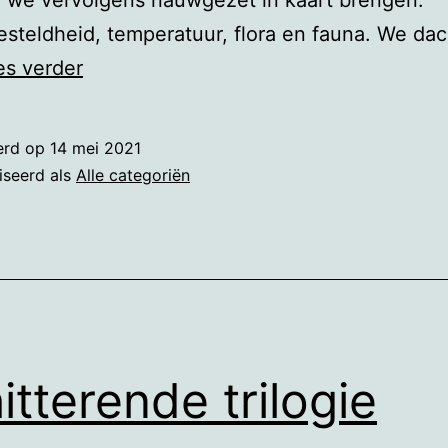
 we vervolgens nauwgezet in kaart brengen:
teldheid, temperatuur, flora en fauna. We da
De
es verder
kracht
van
erd op
14 mei 2021
de
iseerd als
Alle categoriën
natuur
itterende trilogie