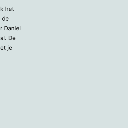
ik het
n de
r Daniel
al. De
et je