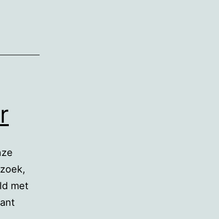
r
nze
rzoek,
ld met
kant