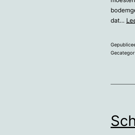
moesten
bodemges
dat…
Le
Gepublice
Gecategor
Sch