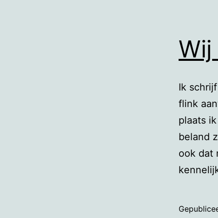
Wij
Ik schrij
flink aa
plaats i
beland z
ook dat 
kenneli
Gepublice