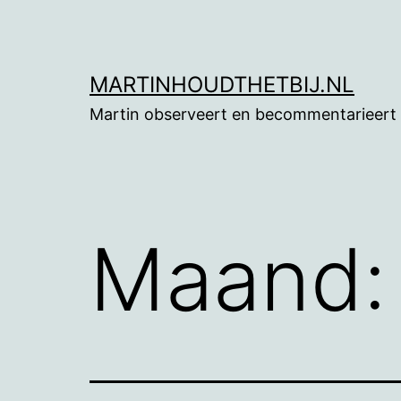
Ga
naar
de
MARTINHOUDTHETBIJ.NL
inhoud
Martin observeert en becommentarieert
Maand