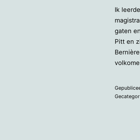
Ik leerd
magistra
gaten en
Pitt en 
Bernière
volkome
Gepublice
Gecategor