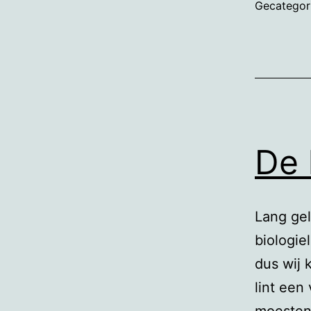
Gecategor
De 
Lang ge
biologie
dus wij 
lint een