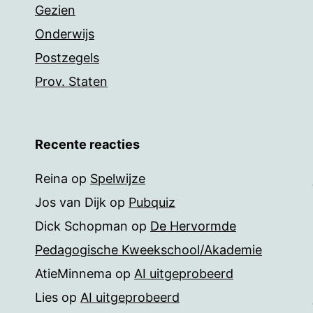
Gezien
Onderwijs
Postzegels
Prov. Staten
Recente reacties
Reina
op
Spelwijze
Jos van Dijk
op
Pubquiz
Dick Schopman
op
De Hervormde
Pedagogische Kweekschool/Akademie
AtieMinnema
op
AI uitgeprobeerd
Lies
op
AI uitgeprobeerd