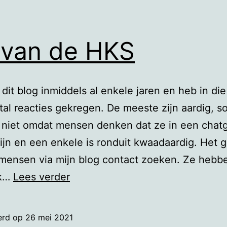
 van de HKS
f dit blog inmiddels al enkele jaren en heb in die
ntal reacties gekregen. De meeste zijn aardig, 
k niet omdat mensen denken dat ze in een chat
ijn en een enkele is ronduit kwaadaardig. Het 
mensen via mijn blog contact zoeken. Ze hebb
Wij
jk…
Lees verder
van
de
erd op
26 mei 2021