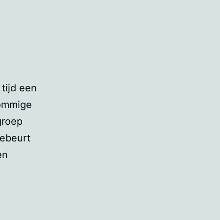
 tijd een
sommige
groep
gebeurt
en