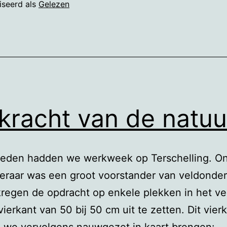
HKS
iseerd als
Gelezen
kracht van de natuu
leden hadden we werkweek op Terschelling. O
leraar was een groot voorstander van veldonde
kregen de opdracht op enkele plekken in het ve
 vierkant van 50 bij 50 cm uit te zetten. Dit vier