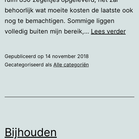
behoorlijk wat moeite kosten de laatste ook
nog te bemachtigen. Sommige liggen
De
volledig buiten mijn bereik,…
Lees verder
gebo
van
Gepubliceerd op
14 november 2018
een
Gecategoriseerd als
Alle categoriën
filat
Bijhouden