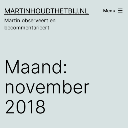
Ga
MARTINHOUDTHETBIJ.NL
Menu
naar
Martin observeert en
de
becommentarieert
inhoud
Maand:
november
2018