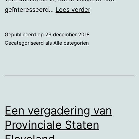
Een
geïnteresseerd…
Lees verder
a-
typische
Gepubliceerd op
29 december 2018
filatelist
Gecategoriseerd als
Alle categoriën
Een vergadering van
Provinciale Staten
Flevoland