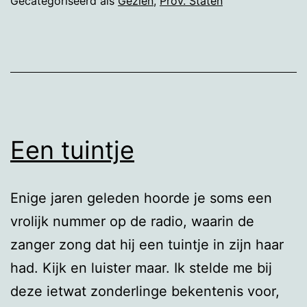
Gecategoriseerd als
Gezien
,
Prov. Staten
Staten
Flevoland
Een tuintje
Enige jaren geleden hoorde je soms een
vrolijk nummer op de radio, waarin de
zanger zong dat hij een tuintje in zijn haar
had. Kijk en luister maar. Ik stelde me bij
deze ietwat zonderlinge bekentenis voor,