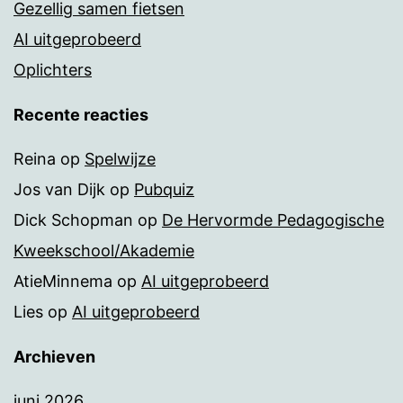
Gezellig samen fietsen
AI uitgeprobeerd
Oplichters
Recente reacties
Reina
op
Spelwijze
Jos van Dijk
op
Pubquiz
Dick Schopman
op
De Hervormde Pedagogische
Kweekschool/Akademie
AtieMinnema
op
AI uitgeprobeerd
Lies
op
AI uitgeprobeerd
Archieven
juni 2026