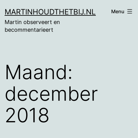
Ga
MARTINHOUDTHETBIJ.NL
Menu
naar
Martin observeert en
de
becommentarieert
inhoud
Maand:
december
2018