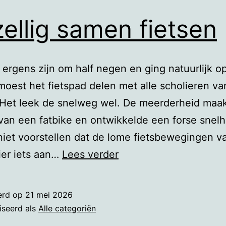
ellig samen fietsen
 ergens zijn om half negen en ging natuurlijk o
k moest het fietspad delen met alle scholieren va
 Het leek de snelweg wel. De meerderheid maa
van een fatbike en ontwikkelde een forse snelhe
iet voorstellen dat de lome fietsbewegingen v
Gezellig
ier iets aan…
Lees verder
samen
fietsen
erd op
21 mei 2026
iseerd als
Alle categoriën