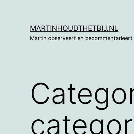
Ga
naar
de
MARTINHOUDTHETBIJ.NL
inhoud
Martin observeert en becommentarieert
Categor
categor