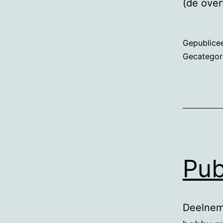
(de ove
Gepublice
Gecategor
Pub
Deelneme