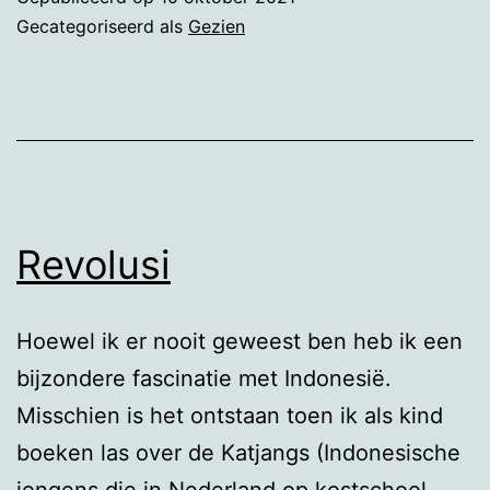
hersteld
Gecategoriseerd als
Gezien
Revolusi
Hoewel ik er nooit geweest ben heb ik een
bijzondere fascinatie met Indonesië.
Misschien is het ontstaan toen ik als kind
boeken las over de Katjangs (Indonesische
jongens die in Nederland op kostschool