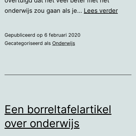
overtuigd dat het veel beter met het
Onzin
onderwijs zou gaan als je…
Lees verder
over
onderw
Gepubliceerd op
6 februari 2020
in
Gecategoriseerd als
Onderwijs
de
Volksk
II
Een borreltafelartikel
over onderwijs