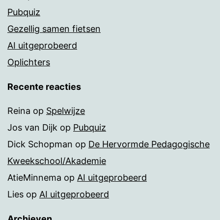
Pubquiz
Gezellig samen fietsen
AI uitgeprobeerd
Oplichters
Recente reacties
Reina
op
Spelwijze
Jos van Dijk
op
Pubquiz
Dick Schopman
op
De Hervormde Pedagogische
Kweekschool/Akademie
AtieMinnema
op
AI uitgeprobeerd
Lies
op
AI uitgeprobeerd
Archieven