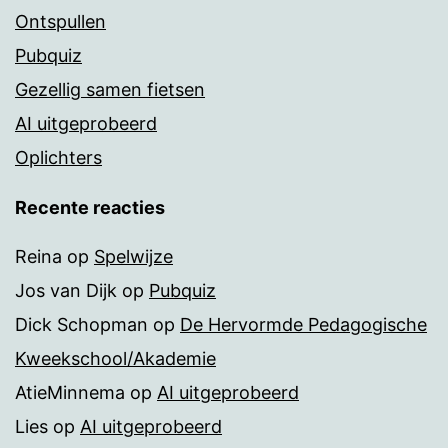
Ontspullen
Pubquiz
Gezellig samen fietsen
AI uitgeprobeerd
Oplichters
Recente reacties
Reina
op
Spelwijze
Jos van Dijk
op
Pubquiz
Dick Schopman
op
De Hervormde Pedagogische
Kweekschool/Akademie
AtieMinnema
op
AI uitgeprobeerd
Lies
op
AI uitgeprobeerd