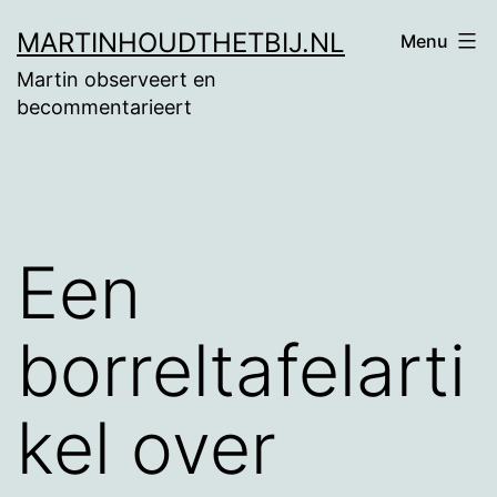
Ga
MARTINHOUDTHETBIJ.NL
Menu
naar
Martin observeert en
de
becommentarieert
inhoud
Een
borreltafelarti
kel over