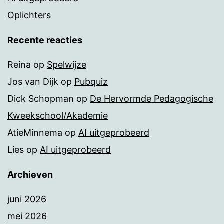
Oplichters
Recente reacties
Reina
op
Spelwijze
Jos van Dijk
op
Pubquiz
Dick Schopman
op
De Hervormde Pedagogische
Kweekschool/Akademie
AtieMinnema
op
AI uitgeprobeerd
Lies
op
AI uitgeprobeerd
Archieven
juni 2026
mei 2026