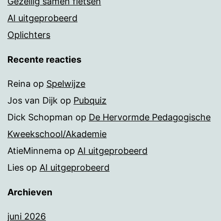
Gezellig samen fietsen
AI uitgeprobeerd
Oplichters
Recente reacties
Reina
op
Spelwijze
Jos van Dijk
op
Pubquiz
Dick Schopman
op
De Hervormde Pedagogische
Kweekschool/Akademie
AtieMinnema
op
AI uitgeprobeerd
Lies
op
AI uitgeprobeerd
Archieven
juni 2026