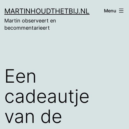
Ga
MARTINHOUDTHETBIJ.NL
Menu
naar
Martin observeert en
de
becommentarieert
inhoud
Een
cadeautje
van de