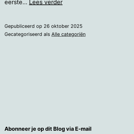
De
eerste…
Lees verder
supermarkt
is
Gepubliceerd op
26 oktober 2025
niet
Gecategoriseerd als
Alle categoriën
zo
super.
Abonneer je op dit Blog via E-mail