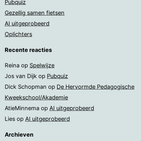
Pubquiz
Gezellig samen fietsen
AI uitgeprobeerd
Oplichters
Recente reacties
Reina
op
Spelwijze
Jos van Dijk
op
Pubquiz
Dick Schopman
op
De Hervormde Pedagogische
Kweekschool/Akademie
AtieMinnema
op
AI uitgeprobeerd
Lies
op
AI uitgeprobeerd
Archieven