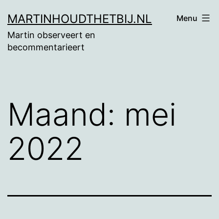
Ga
MARTINHOUDTHETBIJ.NL
Menu
naar
Martin observeert en
de
becommentarieert
inhoud
Maand:
mei
2022