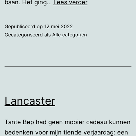
Youtube
baan. Het ging…
Lees verder
filmpjes
als
Gepubliceerd op
12 mei 2022
afleiding
Gecategoriseerd als
Alle categoriën
Lancaster
Tante Bep had geen mooier cadeau kunnen
bedenken voor mijn tiende verjaardag: een