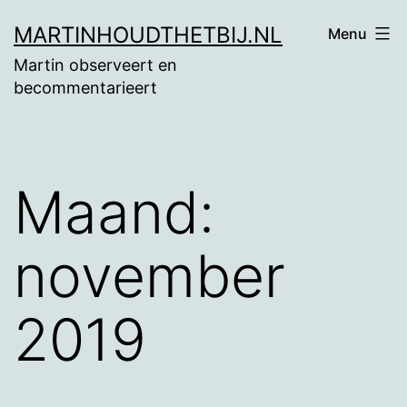
Ga
MARTINHOUDTHETBIJ.NL
Menu
naar
Martin observeert en
de
becommentarieert
inhoud
Maand:
november
2019