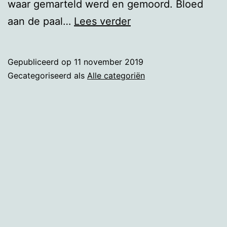
waar gemarteld werd en gemoord. Bloed
Manifest
aan de paal…
Lees verder
in
woelige
Gepubliceerd op
11 november 2019
tijden
Gecategoriseerd als
Alle categoriën