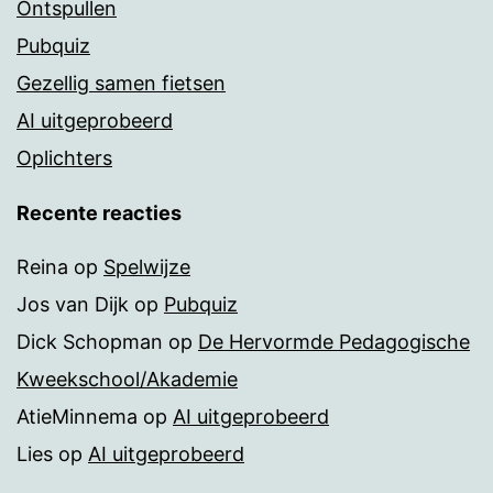
Ontspullen
Pubquiz
Gezellig samen fietsen
AI uitgeprobeerd
Oplichters
Recente reacties
Reina
op
Spelwijze
Jos van Dijk
op
Pubquiz
Dick Schopman
op
De Hervormde Pedagogische
Kweekschool/Akademie
AtieMinnema
op
AI uitgeprobeerd
Lies
op
AI uitgeprobeerd