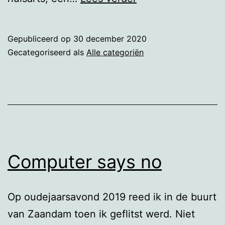
leraar
en
Gepubliceerd op
30 december 2020
de
Gecategoriseerd als
Alle categoriën
arts
Computer says no
Op oudejaarsavond 2019 reed ik in de buurt
van Zaandam toen ik geflitst werd. Niet