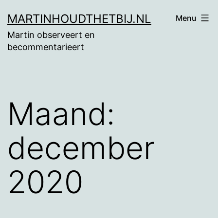
Ga
MARTINHOUDTHETBIJ.NL
Menu
naar
Martin observeert en
de
becommentarieert
inhoud
Maand:
december
2020