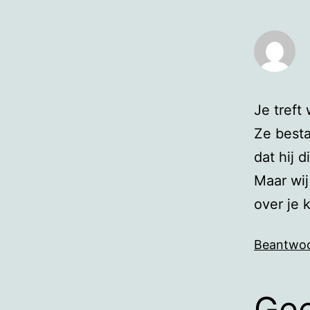
Je treft
Ze besta
dat hij d
Maar wij
over je 
Beantwo
Gee