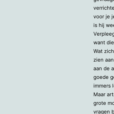
verricht
voor je 
is hij w
Verplee
want die
Wat zich
zien aan
aan de a
goede ge
immers l
Maar art
grote mo
vragen b