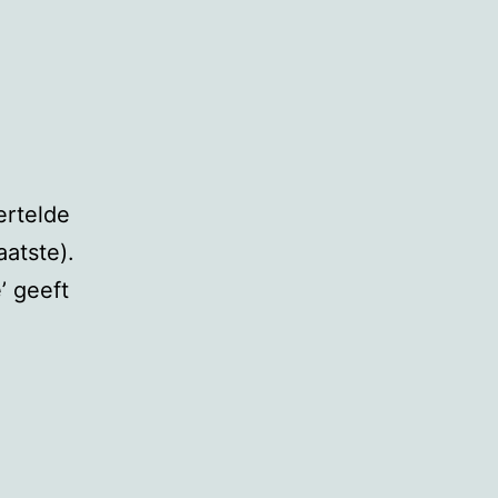
ertelde
aatste).
’ geeft