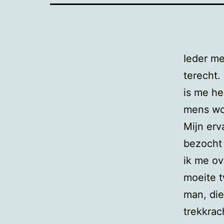
Ieder m
terecht.
is me he
mens wor
Mijn erv
bezocht 
ik me ov
moeite t
man, die
trekkrac