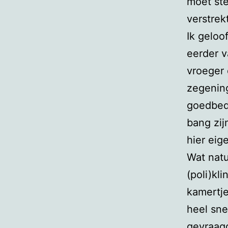
moet ste
verstrek
Ik geloo
eerder v
vroeger 
zegenin
goedbedo
bang zij
hier eig
Wat natu
(poli)kli
kamertje
heel sne
gevraagd