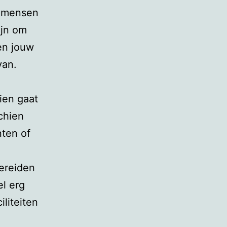
de mensen
ijn om
en jouw
van.
hien gaat
chien
nten of
bereiden
l erg
iliteiten