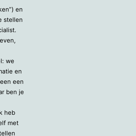
ken”) en
 stellen
alist.
geven,
l: we
matie en
eteen een
ar ben je
ik heb
elf met
tellen