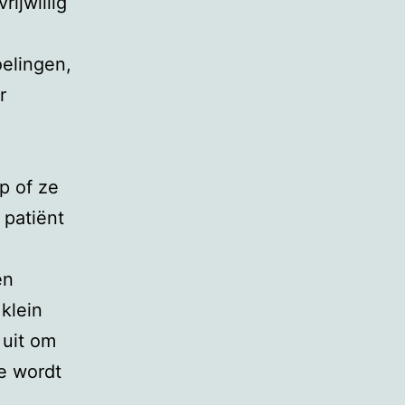
ijwillig
oelingen,
r
p of ze
 patiënt
en
 klein
 uit om
ge wordt