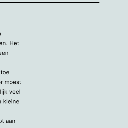
n
en. Het
 een
 toe
er moest
ijk veel
 kleine
ot aan