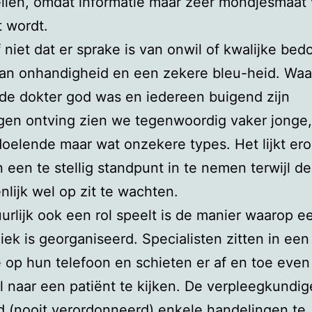
llen, omdat informatie maar zeer mondjesmaat vr
t wordt.
f niet dat er sprake is van onwil of kwalijke bed
an onhandigheid en een zekere bleu-heid. Waa
de dokter god was en iedereen buigend zijn
gen ontving zien we tegenwoordig vaker jonge,
elende maar wat onzekere types. Het lijkt ero
n een te stellig standpunt in te nemen terwijl de
enlijk wel op zit te wachten.
urlijk ook een rol speelt is de manier waarop e
niek is georganiseerd. Specialisten zitten in een
 op hun telefoon en schieten er af en toe even
l naar een patiënt te kijken. De verpleegkundi
 (nooit verordonneerd) enkele handelingen te