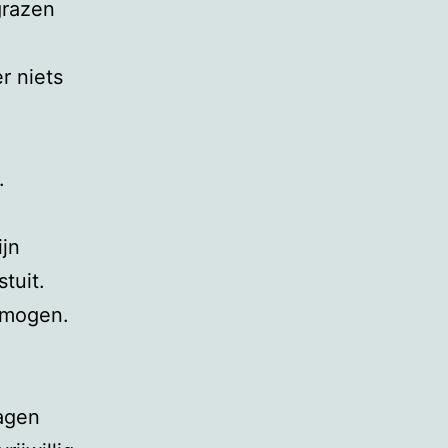
grazen
r niets
.
ijn
tuit.
rmogen.
ragen