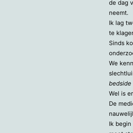
de dag 
neemt.
Ik lag t
te klage
Sinds ko
onderzoe
We kenn
slechtlu
bedside
Wel is e
De medic
nauwelij
Ik begin