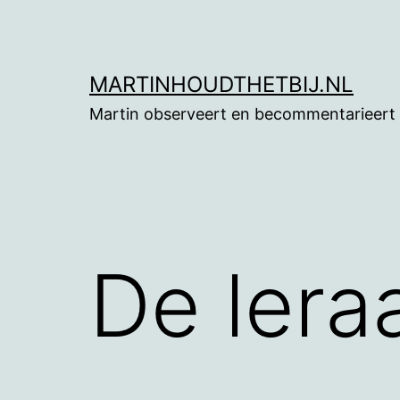
Ga
naar
de
MARTINHOUDTHETBIJ.NL
inhoud
Martin observeert en becommentarieert
De lera