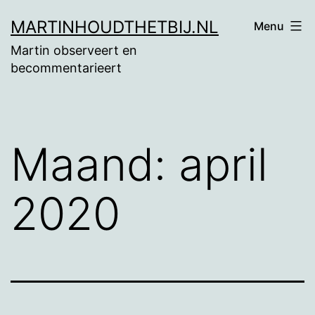
Ga
MARTINHOUDTHETBIJ.NL
Menu
naar
Martin observeert en
de
becommentarieert
inhoud
Maand:
april
2020