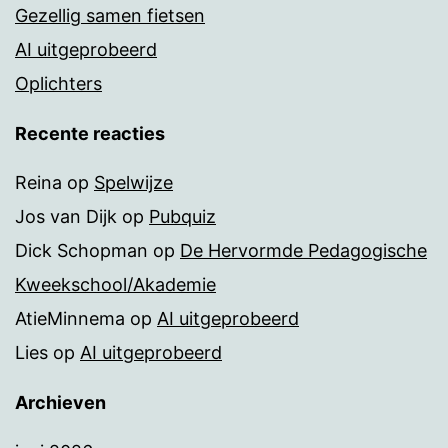
Gezellig samen fietsen
AI uitgeprobeerd
Oplichters
Recente reacties
Reina
op
Spelwijze
Jos van Dijk
op
Pubquiz
Dick Schopman
op
De Hervormde Pedagogische
Kweekschool/Akademie
AtieMinnema
op
AI uitgeprobeerd
Lies
op
AI uitgeprobeerd
Archieven