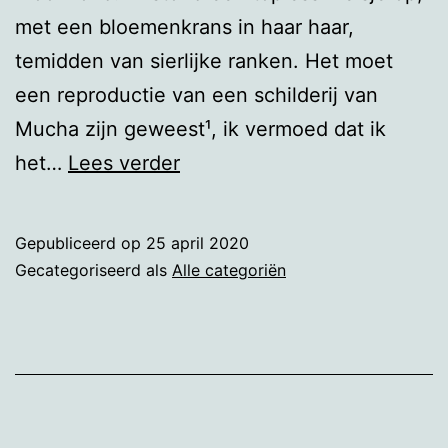
met een bloemenkrans in haar haar,
temidden van sierlijke ranken. Het moet
een reproductie van een schilderij van
Mucha zijn geweest¹, ik vermoed dat ik
Jugendstil,
het…
Lees verder
art
nouveau
Gepubliceerd op
25 april 2020
en
Gecategoriseerd als
Alle categoriën
art
deco