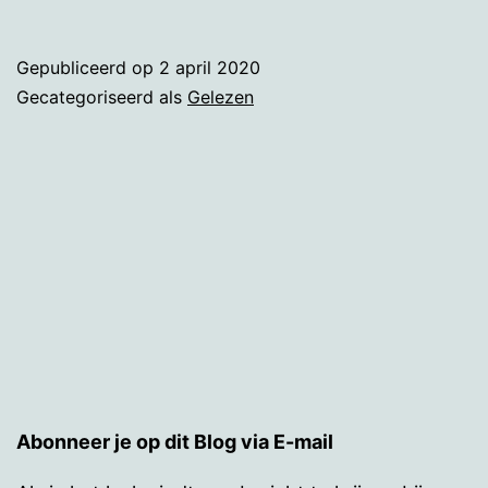
School
in
Gepubliceerd op
2 april 2020
het
Gecategoriseerd als
Gelezen
Noorden
Abonneer je op dit Blog via E-mail