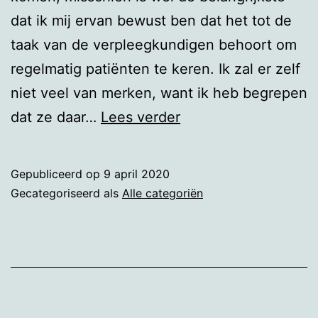
dat ik mij ervan bewust ben dat het tot de
taak van de verpleegkundigen behoort om
regelmatig patiënten te keren. Ik zal er zelf
niet veel van merken, want ik heb begrepen
Het
dat ze daar…
Lees verder
valt
niet
Gepubliceerd op
9 april 2020
mee
Gecategoriseerd als
Alle categoriën
om
dik
te
zijn.