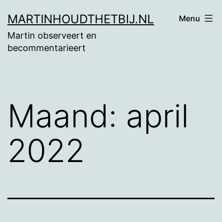
Ga
MARTINHOUDTHETBIJ.NL
Menu
naar
Martin observeert en
de
becommentarieert
inhoud
Maand:
april
2022