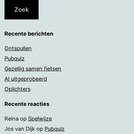
Recente berichten
Ontspullen
Pubquiz
Gezellig samen fietsen
AI uitgeprobeerd
Oplichters
Recente reacties
Reina
op
Spelwijze
Jos van Dijk
op
Pubquiz