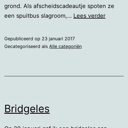
grond. Als afscheidscadeautje spoten ze
Kleine
een spuitbus slagroom,…
Lees verder
criminali
II
Gepubliceerd op
23 januari 2017
Gecategoriseerd als
Alle categoriën
Bridgeles