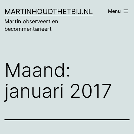
Ga
MARTINHOUDTHETBIJ.NL
Menu
naar
Martin observeert en
de
becommentarieert
inhoud
Maand:
januari 2017