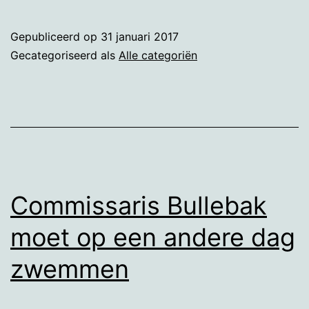
on
the
Gepubliceerd op
31 januari 2017
Old
Gecategoriseerd als
Alle categoriën
Camp
Ground
Commissaris Bullebak
moet op een andere dag
zwemmen