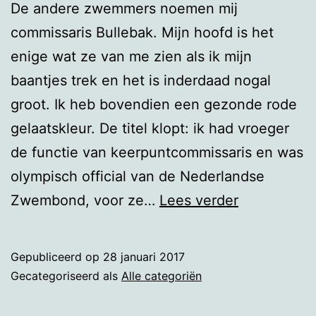
De andere zwemmers noemen mij
commissaris Bullebak. Mijn hoofd is het
enige wat ze van me zien als ik mijn
baantjes trek en het is inderdaad nogal
groot. Ik heb bovendien een gezonde rode
gelaatskleur. De titel klopt: ik had vroeger
de functie van keerpuntcommissaris en was
olympisch official van de Nederlandse
Commissari
Zwembond, voor ze…
Lees verder
Bullebak
moet
Gepubliceerd op
28 januari 2017
op
Gecategoriseerd als
Alle categoriën
een