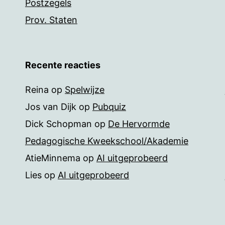
Postzegels
Prov. Staten
Recente reacties
Reina
op
Spelwijze
Jos van Dijk
op
Pubquiz
Dick Schopman
op
De Hervormde
Pedagogische Kweekschool/Akademie
AtieMinnema
op
AI uitgeprobeerd
Lies
op
AI uitgeprobeerd