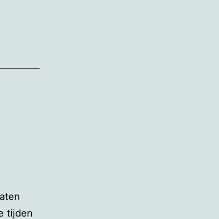
lien
nelisse
taten
e tijden