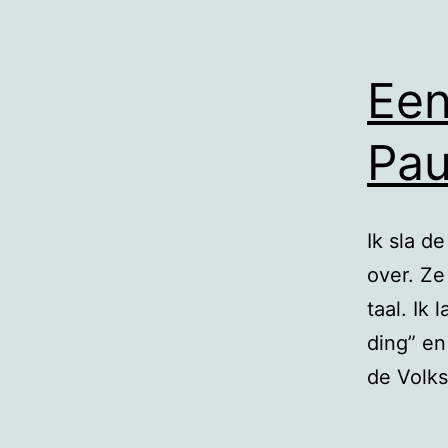
Een
Pau
Ik sla d
over. Ze
taal. Ik
ding” en
de Volks