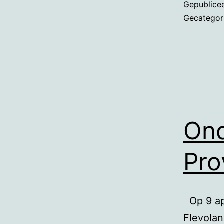
Gepublice
Gecategor
Ond
Pro
Op 9 apr
Flevolan