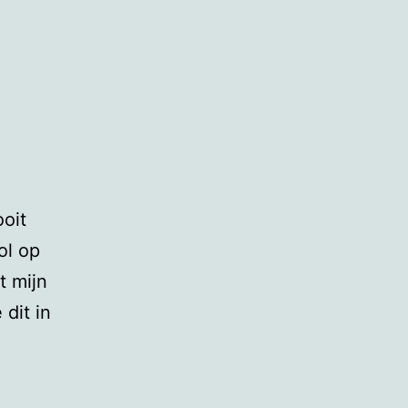
oit
ol op
t mijn
 dit in
lwisseling