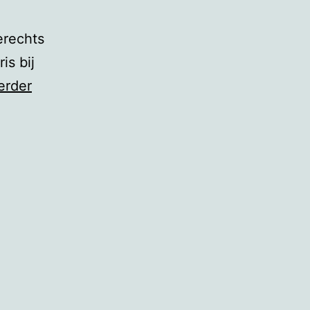
erechts
is bij
Ondertussen
erder
op
het
Provinciehuis