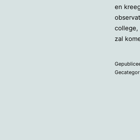
en kreeg
observat
college,
zal kom
Gepublice
Gecategor