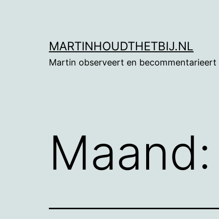
Ga
naar
de
MARTINHOUDTHETBIJ.NL
inhoud
Martin observeert en becommentarieert
Maand