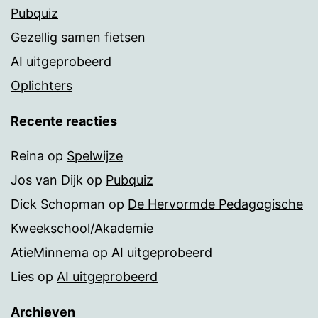
Pubquiz
Gezellig samen fietsen
AI uitgeprobeerd
Oplichters
Recente reacties
Reina
op
Spelwijze
Jos van Dijk
op
Pubquiz
Dick Schopman
op
De Hervormde Pedagogische
Kweekschool/Akademie
AtieMinnema
op
AI uitgeprobeerd
Lies
op
AI uitgeprobeerd
Archieven