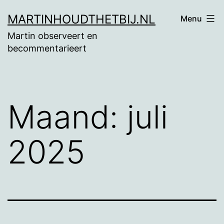
Ga
MARTINHOUDTHETBIJ.NL
Menu
naar
Martin observeert en
de
becommentarieert
inhoud
Maand:
juli
2025