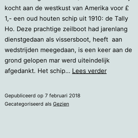
kocht aan de westkust van Amerika voor £
1,- een oud houten schip uit 1910: de Tally
Ho. Deze prachtige zeilboot had jarenlang
dienstgedaan als vissersboot, heeft aan
wedstrijden meegedaan, is een keer aan de
grond gelopen mar werd uiteindelijk
De
afgedankt. Het schip…
Lees verder
restauratie
van
Gepubliceerd op
7 februari 2018
een
Gecategoriseerd als
Gezien
historische
zeilboot