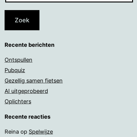
Recente berichten
Ontspullen
Pubquiz
Gezellig samen fietsen
AI uitgeprobeerd
Oplichters
Recente reacties
Reina
op
Spelwijze