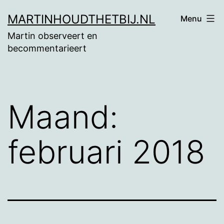
Ga
MARTINHOUDTHETBIJ.NL
Menu
naar
Martin observeert en
de
becommentarieert
inhoud
Maand:
februari 2018