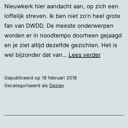
Nieuwkerk hier aandacht aan, op zich een
loffelijk streven. Ik ben niet zo’n heel grote
fan van DWDD. De meeste onderwerpen
worden er in noodtempo doorheen gejaagd
en je ziet altijd dezelfde gezichten. Het is
DWDD
wel bijzonder dat van…
Lees verder
slaat
de
Gepubliceerd op
19 februari 2018
plank
Gecategoriseerd als
Gezien
mis