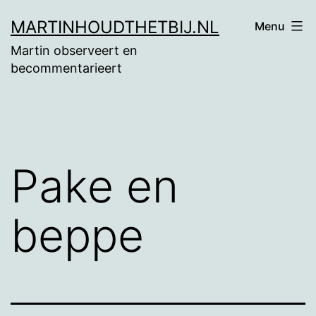
Ga
MARTINHOUDTHETBIJ.NL
Menu
naar
Martin observeert en
de
becommentarieert
inhoud
Pake en
beppe