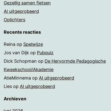
Gezellig samen fietsen
AI uitgeprobeerd
Oplichters
Recente reacties
Reina
op
Spelwijze
Jos van Dijk
op
Pubquiz
Dick Schopman
op
De Hervormde Pedagogische
Kweekschool/Akademie
AtieMinnema
op
AI uitgeprobeerd
Lies
op
AI uitgeprobeerd
Archieven
juni 2026