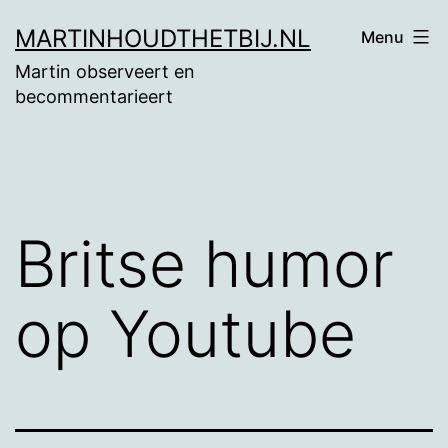
Ga
MARTINHOUDTHETBIJ.NL
Menu
naar
Martin observeert en
de
becommentarieert
inhoud
Britse humor
op Youtube