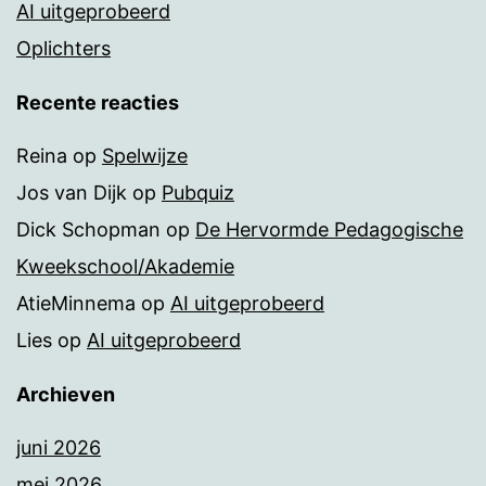
AI uitgeprobeerd
Oplichters
Recente reacties
Reina
op
Spelwijze
Jos van Dijk
op
Pubquiz
Dick Schopman
op
De Hervormde Pedagogische
Kweekschool/Akademie
AtieMinnema
op
AI uitgeprobeerd
Lies
op
AI uitgeprobeerd
Archieven
juni 2026
mei 2026